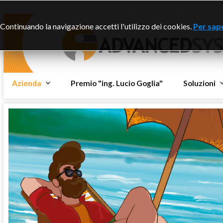
Questo sito dispone di
Continuando la navigazione accetti l'utilizzo dei cookies.
Per sape
Azienda
Premio "ing. Lucio Goglia"
Soluzioni