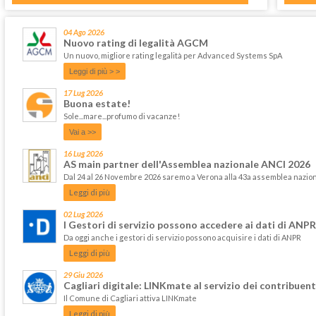
04 Ago 2026
Nuovo rating di legalità AGCM
Un nuovo, migliore rating legalità per Advanced Systems SpA
Leggi di più > >
17 Lug 2026
Buona estate!
Sole...mare...profumo di vacanze!
Vai a >>
16 Lug 2026
AS main partner dell'Assemblea nazionale ANCI 2026
Dal 24 al 26 Novembre 2026 saremo a Verona alla 43a assemblea nazi
Leggi di più
02 Lug 2026
I Gestori di servizio possono accedere ai dati di ANPR
Da oggi anche i gestori di servizio possono acquisire i dati di ANPR
Leggi di più
29 Giu 2026
Cagliari digitale: LINKmate al servizio dei contribuent
Il Comune di Cagliari attiva LINKmate
Leggi di più