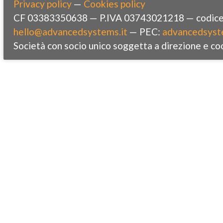
Privacy policy
—
Cookies policy
CF 03383350638 — P.IVA 03743021218 — codice 
hello@advancedsystems.it
— PEC:
advancedsyst
Società con socio unico soggetta a direzione e co