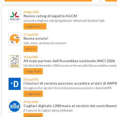
04 Ago 2026
Nuovo rating di legalità AGCM
Un nuovo, migliore rating legalità per Advanced Systems SpA
Leggi di più > >
17 Lug 2026
Buona estate!
Sole...mare...profumo di vacanze!
Vai a >>
16 Lug 2026
AS main partner dell'Assemblea nazionale ANCI 2026
Dal 24 al 26 Novembre 2026 saremo a Verona alla 43a assemblea nazi
Leggi di più
02 Lug 2026
I Gestori di servizio possono accedere ai dati di ANPR
Da oggi anche i gestori di servizio possono acquisire i dati di ANPR
Leggi di più
29 Giu 2026
Cagliari digitale: LINKmate al servizio dei contribuent
Il Comune di Cagliari attiva LINKmate
Leggi di più