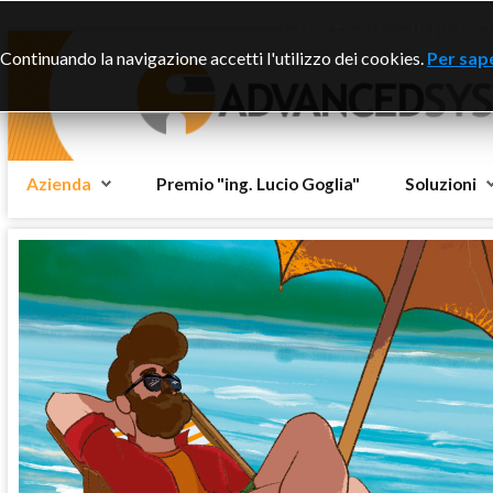
Questo sito dispone di
Continuando la navigazione accetti l'utilizzo dei cookies.
Per sape
Azienda
Premio "ing. Lucio Goglia"
Soluzioni