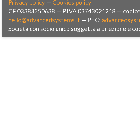
Privacy policy
—
Cookies policy
CF 03383350638 — P.IVA 03743021218 — codice 
hello@advancedsystems.it
— PEC:
advancedsyst
Società con socio unico soggetta a direzione e co