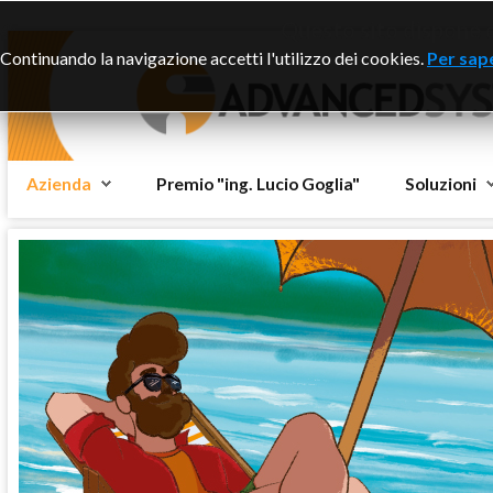
Questo sito dispone di
Continuando la navigazione accetti l'utilizzo dei cookies.
Per sape
Azienda
Premio "ing. Lucio Goglia"
Soluzioni