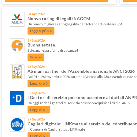
04 Ago 2026
Nuovo rating di legalità AGCM
Un nuovo, migliore rating legalità per Advanced Systems SpA
Leggi di più > >
17 Lug 2026
Buona estate!
Sole...mare...profumo di vacanze!
Vai a >>
16 Lug 2026
AS main partner dell'Assemblea nazionale ANCI 2026
Dal 24 al 26 Novembre 2026 saremo a Verona alla 43a assemblea nazi
Leggi di più
02 Lug 2026
I Gestori di servizio possono accedere ai dati di ANPR
Da oggi anche i gestori di servizio possono acquisire i dati di ANPR
Leggi di più
29 Giu 2026
Cagliari digitale: LINKmate al servizio dei contribuent
Il Comune di Cagliari attiva LINKmate
Leggi di più