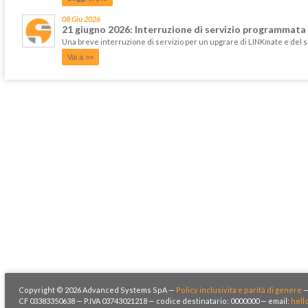
08 Giu 2026
21 giugno 2026: Interruzione di servizio programmata
Una breve interruzione di servizio per un upgrare di LINKmate e del 
Vai a >>
Copyright © 2026 Advanced Systems SpA —
Policy inclusivita e parità di genere
CF 03383350638 — P.IVA 03743021218 — codice destinatario: 0000000 — email:
hell