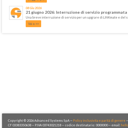
08 Giu 2026
21 giugno 2026: Interruzione di servizio programmata
Una breve interruzione di servizio per un upgrare di LINKmate e del 
Vai a >>
Copyright © 2026 Advanced Systems SpA —
Policy inclusivita e parità di genere
CF 03383350638 — P.IVA 03743021218 — codice destinatario: 0000000 — email:
hell