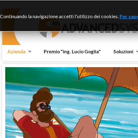
Questo sito dispone di
Continuando la navigazione accetti l'utilizzo dei cookies.
Per sape
Azienda
Premio "ing. Lucio Goglia"
Soluzioni