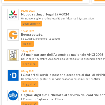
04 Ago 2026
Nuovo rating di legalità AGCM
Un nuovo, migliore rating legalità per Advanced Systems SpA
Leggi di più > >
17 Lug 2026
Buona estate!
Sole...mare...profumo di vacanze!
Vai a >>
16 Lug 2026
AS main partner dell'Assemblea nazionale ANCI 2026
Dal 24 al 26 Novembre 2026 saremo a Verona alla 43a assemblea nazi
Leggi di più
02 Lug 2026
I Gestori di servizio possono accedere ai dati di ANPR
Da oggi anche i gestori di servizio possono acquisire i dati di ANPR
Leggi di più
29 Giu 2026
Cagliari digitale: LINKmate al servizio dei contribuent
Il Comune di Cagliari attiva LINKmate
Leggi di più