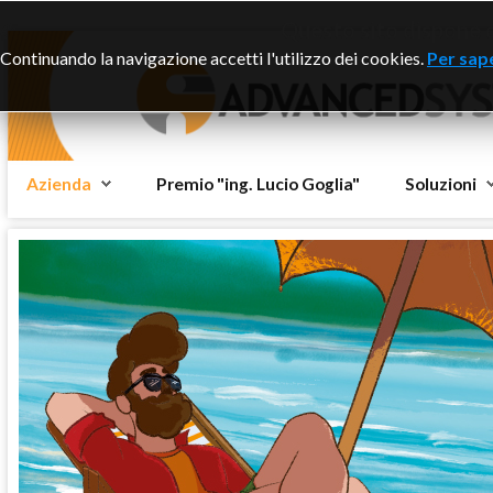
Questo sito dispone di
Continuando la navigazione accetti l'utilizzo dei cookies.
Per sape
Azienda
Premio "ing. Lucio Goglia"
Soluzioni