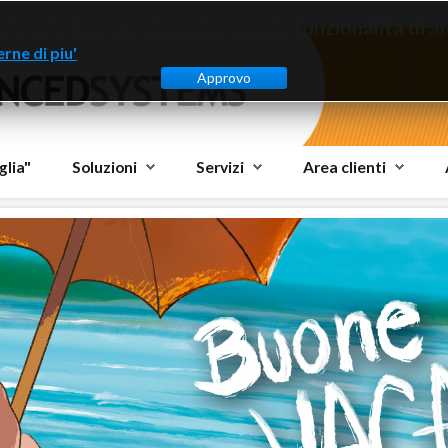
to sito dispone di cookies per le funzionalità di ana
rne di piu'
Approvo
glia"
Soluzioni
Servizi
Area clienti