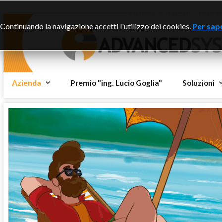
Questo sito dispone di
Continuando la navigazione accetti l'utilizzo dei cookies.
Per sape
Azienda
Premio "ing. Lucio Goglia"
Soluzioni