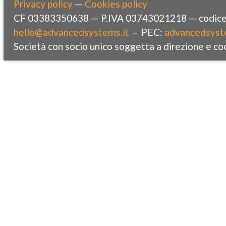
Privacy policy
—
Cookies policy
CF 03383350638 — P.IVA 03743021218 — codice 
hello@advancedsystems.it
— PEC:
advancedsyst
Società con socio unico soggetta a direzione e co