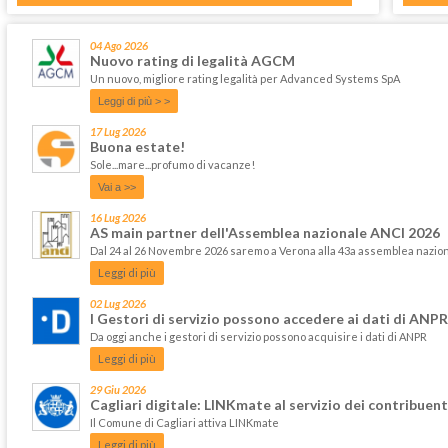
04 Ago 2026
Nuovo rating di legalità AGCM
Un nuovo, migliore rating legalità per Advanced Systems SpA
Leggi di più > >
17 Lug 2026
Buona estate!
Sole...mare...profumo di vacanze!
Vai a >>
16 Lug 2026
AS main partner dell'Assemblea nazionale ANCI 2026
Dal 24 al 26 Novembre 2026 saremo a Verona alla 43a assemblea nazi
Leggi di più
02 Lug 2026
I Gestori di servizio possono accedere ai dati di ANPR
Da oggi anche i gestori di servizio possono acquisire i dati di ANPR
Leggi di più
29 Giu 2026
Cagliari digitale: LINKmate al servizio dei contribuent
Il Comune di Cagliari attiva LINKmate
Leggi di più