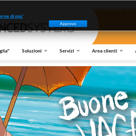
to sito dispone di cookies per le funzionalità di ana
rne di piu'
Approvo
glia"
Soluzioni
Servizi
Area clienti