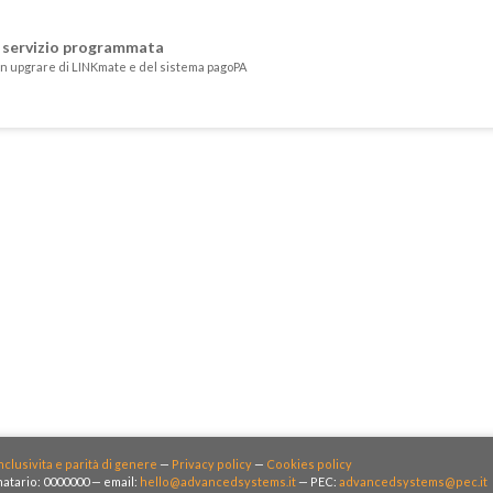
i servizio programmata
un upgrare di LINKmate e del sistema pagoPA
nclusivita e parità di genere
—
Privacy policy
—
Cookies policy
atario: 0000000 — email:
hello@advancedsystems.it
— PEC:
advancedsystems@pec.it