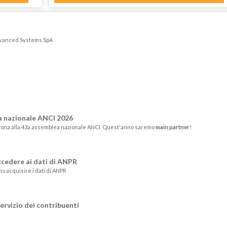
Advanced Systems SpA
a nazionale ANCI 2026
rona alla 43a assemblea nazionale ANCI. Quest'anno saremo
main partner
!
ccedere ai dati di ANPR
no acquisire i dati di ANPR
servizio dei contribuenti