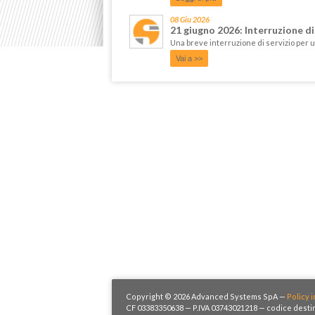
08 Giu 2026
21 giugno 2026: Interruzione d
Una breve interruzione di servizio per 
Vai a >>
Copyright © 2026 Advanced Systems SpA —
Policy i
CF 03383350638 — P.IVA 03743021218 — codice destin