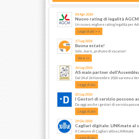
04 Ago 2026
Nuovo rating di legalità AGCM
Un nuovo, migliore rating legalità per 
Leggi di più > >
17 Lug 2026
Buona estate!
Sole...mare...profumo di vacanze!
Vai a >>
16 Lug 2026
AS main partner dell'Assemble
Dal 24 al 26 Novembre 2026 saremo a Ve
Leggi di più
02 Lug 2026
I Gestori di servizio possono a
Da oggi anche i gestori di servizio posso
Leggi di più
29 Giu 2026
Cagliari digitale: LINKmate al 
Il Comune di Cagliari attiva LINKmate
Leggi di più