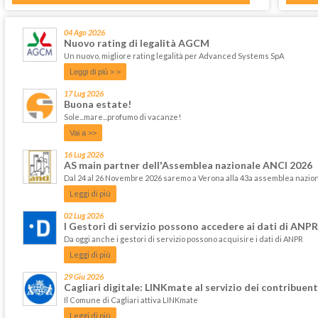
04 Ago 2026
Nuovo rating di legalità AGCM
Un nuovo, migliore rating legalità per Advanced Systems SpA
Leggi di più > >
17 Lug 2026
Buona estate!
Sole...mare...profumo di vacanze!
Vai a >>
16 Lug 2026
AS main partner dell'Assemblea nazionale ANCI 2026
Dal 24 al 26 Novembre 2026 saremo a Verona alla 43a assemblea nazi
Leggi di più
02 Lug 2026
I Gestori di servizio possono accedere ai dati di ANPR
Da oggi anche i gestori di servizio possono acquisire i dati di ANPR
Leggi di più
29 Giu 2026
Cagliari digitale: LINKmate al servizio dei contribuent
Il Comune di Cagliari attiva LINKmate
Leggi di più