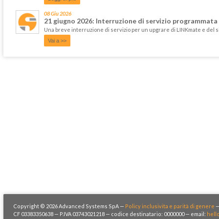
08 Giu 2026
21 giugno 2026: Interruzione di servizio programmata
Una breve interruzione di servizio per un upgrare di LINKmate e del 
Vai a >>
Copyright © 2026 Advanced Systems SpA —
Policy inclusivita e parità di genere
CF 03383350638 — P.IVA 03743021218 — codice destinatario: 0000000 — email:
hell