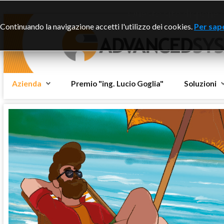
Questo sito dispone di
Continuando la navigazione accetti l'utilizzo dei cookies.
Per sape
Azienda
Premio "ing. Lucio Goglia"
Soluzioni