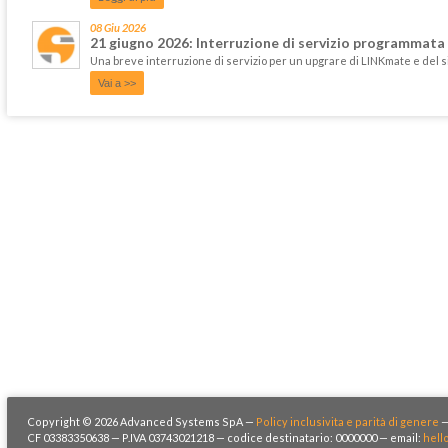
08 Giu 2026
21 giugno 2026: Interruzione di servizio programmata
Una breve interruzione di servizio per un upgrare di LINKmate e del 
Vai a >>
Copyright © 2026 Advanced Systems SpA —
Policy inclusivita e parità di genere
CF 03383350638 — P.IVA 03743021218 — codice destinatario: 0000000 — email:
hell