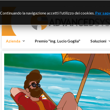
Questo sito dispone di
Continuando la navigazione accetti l'utilizzo dei cookies.
Per sape
Azienda
Premio "ing. Lucio Goglia"
Soluzioni