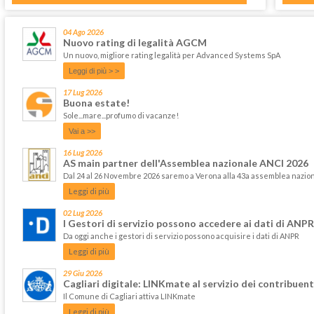
04 Ago 2026
Nuovo rating di legalità AGCM
Un nuovo, migliore rating legalità per Advanced Systems SpA
Leggi di più > >
17 Lug 2026
Buona estate!
Sole...mare...profumo di vacanze!
Vai a >>
16 Lug 2026
AS main partner dell'Assemblea nazionale ANCI 2026
Dal 24 al 26 Novembre 2026 saremo a Verona alla 43a assemblea nazi
Leggi di più
02 Lug 2026
I Gestori di servizio possono accedere ai dati di ANPR
Da oggi anche i gestori di servizio possono acquisire i dati di ANPR
Leggi di più
29 Giu 2026
Cagliari digitale: LINKmate al servizio dei contribuent
Il Comune di Cagliari attiva LINKmate
Leggi di più