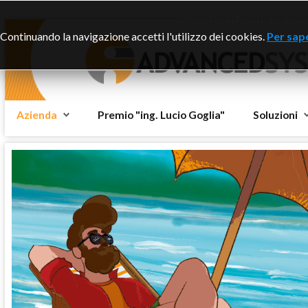
Questo sito dispone di
Continuando la navigazione accetti l'utilizzo dei cookies.
Per sape
Azienda
Premio "ing. Lucio Goglia"
Soluzioni