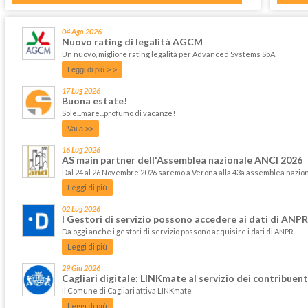
04 Ago 2026
Nuovo rating di legalità AGCM
Un nuovo, migliore rating legalità per Advanced Systems SpA
Leggi di più > >
17 Lug 2026
Buona estate!
Sole...mare...profumo di vacanze!
Vai a >>
16 Lug 2026
AS main partner dell'Assemblea nazionale ANCI 2026
Dal 24 al 26 Novembre 2026 saremo a Verona alla 43a assemblea nazi
Leggi di più
02 Lug 2026
I Gestori di servizio possono accedere ai dati di ANPR
Da oggi anche i gestori di servizio possono acquisire i dati di ANPR
Leggi di più
29 Giu 2026
Cagliari digitale: LINKmate al servizio dei contribuent
Il Comune di Cagliari attiva LINKmate
Leggi di più