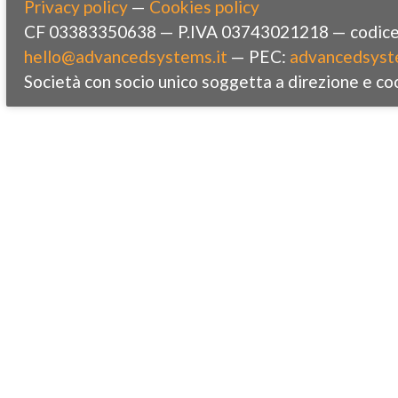
Privacy policy
—
Cookies policy
CF 03383350638 — P.IVA 03743021218 — codice 
hello@advancedsystems.it
— PEC:
advancedsyst
Società con socio unico soggetta a direzione e co