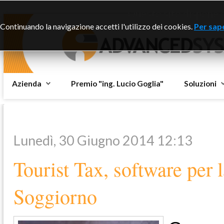
Questo sito dispone di
Continuando la navigazione accetti l'utilizzo dei cookies.
Per sape
Azienda
Premio "ing. Lucio Goglia"
Soluzioni
Lunedì, 30 Giugno 2014 12:13
Tourist Tax, software per l
Soggiorno