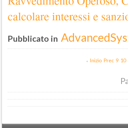
Ravvedimento Operoso, C
calcolare interessi e sanzio
AdvancedSys
Pubblicato in
Inizio
Prec
9
10
«
Pa