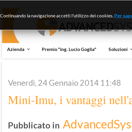
Questo sito dispone di
Continuando la navigazione accetti l'utilizzo dei cookies.
Per sape
Azienda
Premio "ing. Lucio Goglia"
Soluzioni
Venerdì, 24 Gennaio 2014 11:48
Mini-Imu, i vantaggi nell'
AdvancedSys
Pubblicato in