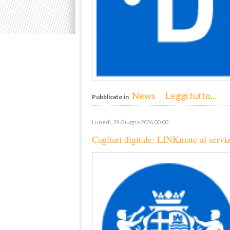
News
Leggi tutto...
Pubblicato in
Lunedì, 29 Giugno 2026 00:00
Cagliari digitale: LINKmate al serviz