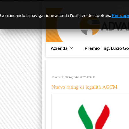
Ques
Continuando la navigazione accetti l'utilizzo dei cookies.
Per sape
Azienda
Premio "ing. Lucio Go
Martedì, 04 Agosto 2026 00:00
Nuovo rating di legalità AGCM