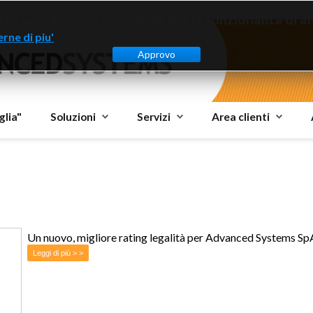
to sito dispone di cookies per le funzionalità di ana
rne di piu'
Approvo
glia"
Soluzioni
Servizi
Area clienti
Un nuovo, migliore rating legalità per Advanced Systems Sp
Leggi di più > >