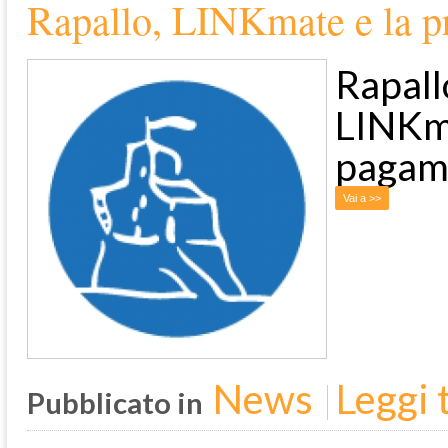
Rapallo, LINKmate e la p
Rapall
LINKma
pagame
Vai a >>
News
Leggi t
Pubblicato in