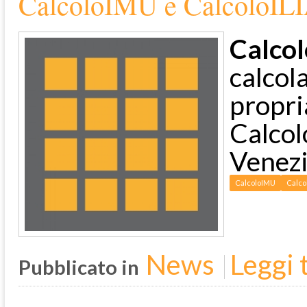
CalcoloIMU e CalcoloILIA
Calco
calcol
propri
Calcol
Venezi
CalcoloIMU
Calco
News
Leggi t
Pubblicato in