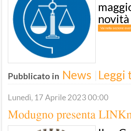
maggi
novità 
Vai nella sezione even
News
Leggi t
Pubblicato in
Lunedì, 17 Aprile 2023 00:00
Modugno presenta LINKm