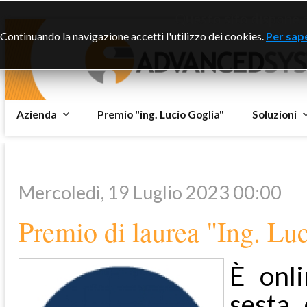
Questo sito dispone di
Continuando la navigazione accetti l'utilizzo dei cookies.
Per sape
Azienda
Premio "ing. Lucio Goglia"
Soluzioni
Mercoledì, 19 Luglio 2023 00:00
Premio di laurea "Ing. Lu
È onli
sesta 