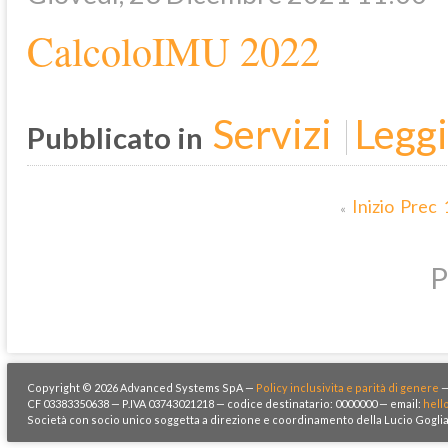
CalcoloIMU 2022
Servizi
Leggi 
Pubblicato in
Inizio
Prec
«
P
Copyright © 2026 Advanced Systems SpA —
Policy inclusivita e parità di genere
CF 03383350638 — P.IVA 03743021218 — codice destinatario: 0000000 — email:
hell
Società con socio unico soggetta a direzione e coordinamento della Lucio Goglia