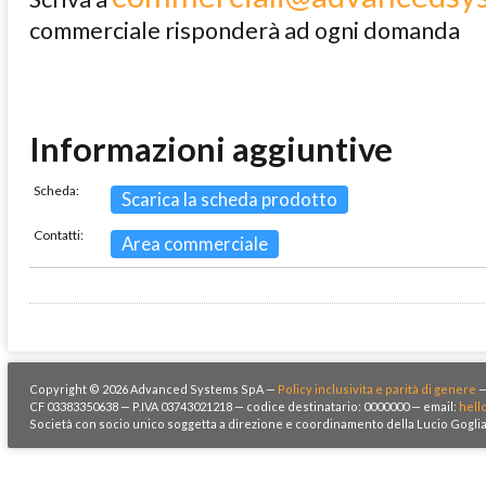
commerciale risponderà ad ogni domanda
Informazioni aggiuntive
Scheda:
Scarica la scheda prodotto
Contatti:
Area commerciale
Copyright © 2026 Advanced Systems SpA —
Policy inclusivita e parità di genere
CF 03383350638 — P.IVA 03743021218 — codice destinatario: 0000000 — email:
hell
Società con socio unico soggetta a direzione e coordinamento della Lucio Goglia