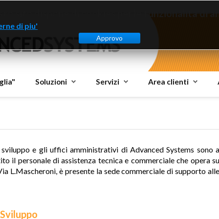
to sito dispone di cookies per le funzionalità di ana
rne di piu'
Approvo
glia"
Soluzioni
Servizi
Area clienti
 e sviluppo e gli uffici amministrativi di Advanced Systems sono 
ito il personale di assistenza tecnica e commerciale che opera s
in Via L.Mascheroni, è presente la sede commerciale di supporto all
 Sviluppo