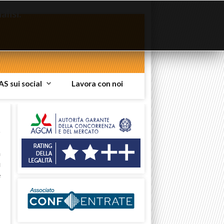
lisi.
AS sui social
Lavora con noi
a
u
e