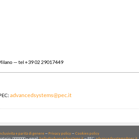
Milano — tel +39 02 29017449
advancedsystems@pec.it
PEC:
nclusivita e parità di genere
—
Privacy policy
—
Cookies policy
atario: 0000000 — email:
hello@advancedsystems.it
— PEC:
advancedsystems@pec.it