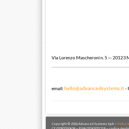
Via Lorenzo Mascheroni n. 5 — 20123 
hello@advancedsystems.it
email:
- 
Copyright © 2026 Advanced Systems SpA —
Policy i
CF 03383350638 — P.IVA 03743021218 — codice destin