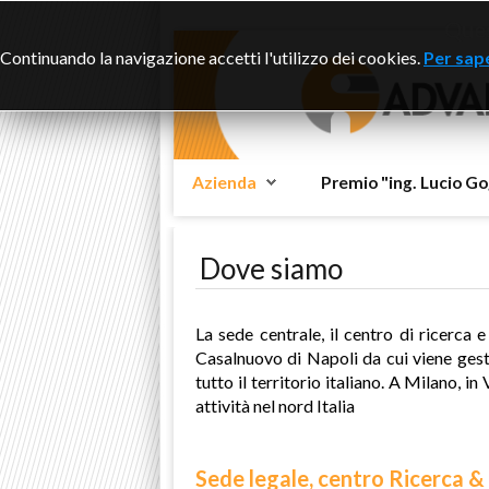
Ques
Continuando la navigazione accetti l'utilizzo dei cookies.
Per sape
Azienda
Premio "ing. Lucio Go
Dove siamo
La sede centrale, il centro di ricerca
Casalnuovo di Napoli da cui viene gest
tutto il territorio italiano. A Milano, 
attività nel nord Italia
Sede legale, centro Ricerca &