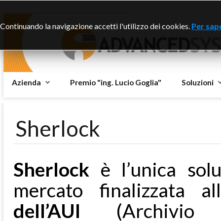
Questo sito dispone di
Continuando la navigazione accetti l'utilizzo dei cookies.
Per sape
Azienda
Premio "ing. Lucio Goglia"
Soluzioni
Sherlock
Sherlock
è l’unica solu
mercato finalizzata all
dell’AUI
(Archivio U