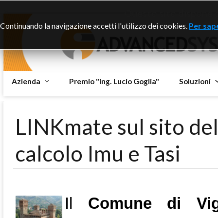
Questo sito dispone di
Continuando la navigazione accetti l'utilizzo dei cookies.
Per sape
Azienda
Premio "ing. Lucio Goglia"
Soluzioni
LINKmate sul sito del
calcolo Imu e Tasi
Il
Comune di Vig