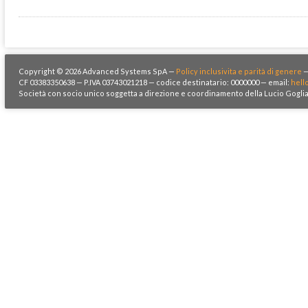
Copyright © 2026 Advanced Systems SpA —
Policy inclusivita e parità di genere
CF 03383350638 — P.IVA 03743021218 — codice destinatario: 0000000 — email:
hell
Società con socio unico soggetta a direzione e coordinamento della Lucio Goglia