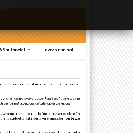
lisi.
AS sui social
Lavora con noi
ilito una nuova data ultima per la sua approvazione:
perché, come aveva detto
Fassino
: "
Il processo di
li per la predisposizione del bilancio di previsione
"
. Avranno tempo per farlo fino al
10 settembre
(in
oltre la suddetta data per avere
maggiori certezze
 dubbi contabili. Un'assistenza che gli viene fornita