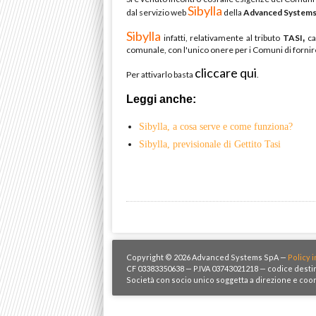
Sibylla
dal servizio web
della
Advanced System
Sibylla
infatti, relativamente al tributo
TASI
ca
,
comunale, con l'unico onere per i Comuni di fornir
cliccare qui
Per attivarlo basta
.
Leggi anche:
Sibylla, a cosa serve e come funziona?
Sibylla, previsionale di Gettito Tasi
Copyright © 2026 Advanced Systems SpA —
Policy i
CF 03383350638 — P.IVA 03743021218 — codice destin
Società con socio unico soggetta a direzione e coo