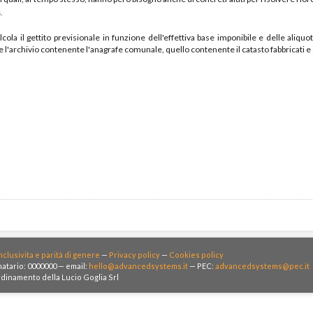
s
.
lcola il gettito previsionale in funzione dell'effettiva base imponibile e delle aliq
e l'archivio contenente l'anagrafe comunale, quello contenente il catasto fabbricati 
nclusivita e parità di genere
—
Privacy policy
—
Cookies policy
atario: 0000000 — email:
hello@advancedsystems.it
— PEC:
advancedsystems@pec.it
rdinamento della Lucio Goglia Srl