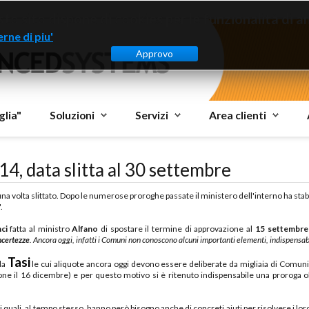
to sito dispone di cookies per le funzionalità di ana
rne di piu'
Approvo
glia"
Soluzioni
Servizi
Area clienti
14, data slitta al 30 settembre
na volta slittato. Dopo le numerose proroghe passate il ministero dell'interno ha stab
.
ci
fatta al ministro
Alfano
di spostare il termine di approvazione al
15 settembre
ncertezze
. Ancora oggi, infatti i Comuni non conoscono alcuni importanti elementi, indispensabi
Tasi
la
le cui aliquote ancora oggi devono essere deliberate da migliaia di Comuni
zione il 16 dicembre) e per questo motivo si è ritenuto indispensabile una proroga 
 quali, al tempo stesso, hanno però bisogno anche di concreti aiuti per risolvere i loro