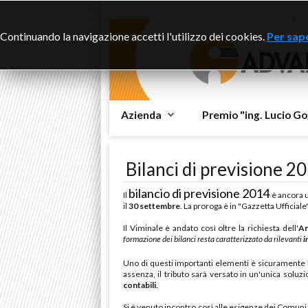
Ques
Continuando la navigazione accetti l'utilizzo dei cookies.
Per sape
Azienda
Premio "ing. Lucio Go
Bilanci di previsione 20
bilancio di previsione 2014
Il
è ancora u
il
30 settembre
. La proroga è in "Gazzetta Ufficiale"
Il Viminale è andato così oltre la richiesta dell'
An
formazione dei bilanci resta caratterizzato da rilevanti
i
Uno di questi importanti elementi è sicuramente 
assenza, il tributo sarà versato in un'unica solu
contabili
.
Si è venuto incontro così alle esigenze dei Comuni i