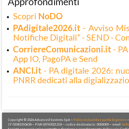
Approfondimenti
Scopri
NoDO
PAdigitale2026.it
- Avviso Mis
Notifiche Digitali” - SEND - C
CorriereComunicazioni.it
- PA 
App IO, PagoPA e Send
ANCI.it
- PA digitale 2026: nuo
PNRR dedicati alla digializzazio
Copyright © 2026 Advanced Systems SpA —
Policy inclusivita e parità di genere
CF 03383350638 — P.IVA 03743021218 — codice destinatario: 0000000 — email:
hell
Società con socio unico soggetta a direzione e coordinamento della Lucio Goglia