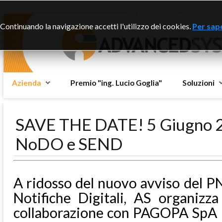
Questo sito dispone di
Continuando la navigazione accetti l'utilizzo dei cookies.
Per sape
Azienda
Premio "ing. Lucio Goglia"
Soluzioni
SAVE THE DATE! 5 Giugno 2
NoDO e SEND
A ridosso del nuovo avviso del P
Notifiche Digitali, AS organizz
collaborazione con PAGOPA SpA p