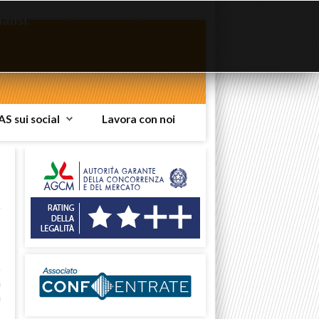
lisi.
AS sui social
Lavora con noi
a
o
a
a