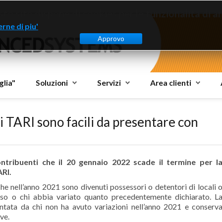
to sito dispone di cookies per le funzionalità di ana
rne di piu'
Approvo
glia"
Soluzioni
Servizi
Area clienti
i TARI sono facili da presentare con
ntribuenti che il 20 gennaio 2022 scade il termine per l
ARI.
he nell’anno 2021 sono divenuti possessori o detentori di locali 
uso o chi abbia variato quanto precedentemente dichiarato. L
ntata da chi non ha avuto variazioni nell’anno 2021 e conserv
ve.