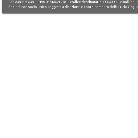
CF 03383350638 — P.IVA 03743021218 — codice destinatario: 0000000 — email:
hell
Società con socio unico soggetta a direzione e coordinamento della Lucio Goglia