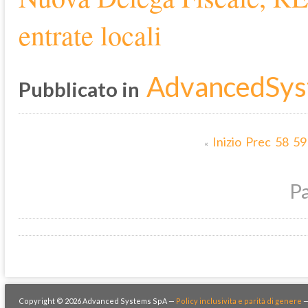
entrate locali
AdvancedSys
Pubblicato in
Inizio
Prec
58
59
«
Pa
Copyright © 2026 Advanced Systems SpA —
Policy inclusivita e parità di genere