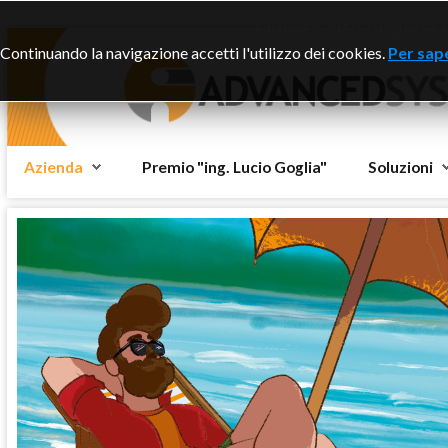
Questo sito dispone di
Continuando la navigazione accetti l'utilizzo dei cookies.
Per sape
Azienda
Premio "ing. Lucio Goglia"
Soluzioni