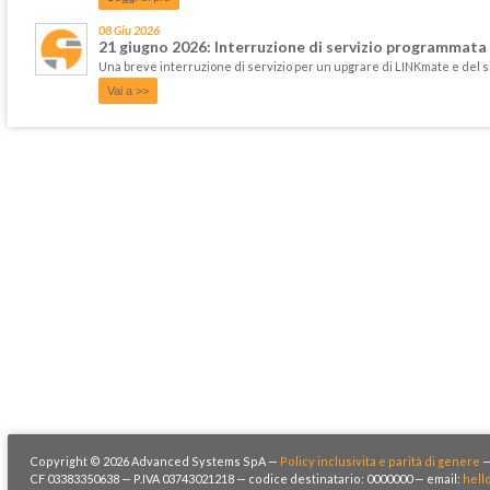
08 Giu 2026
21 giugno 2026: Interruzione di servizio programmata
Una breve interruzione di servizio per un upgrare di LINKmate e del 
Vai a >>
Copyright © 2026 Advanced Systems SpA —
Policy inclusivita e parità di genere
CF 03383350638 — P.IVA 03743021218 — codice destinatario: 0000000 — email:
hell