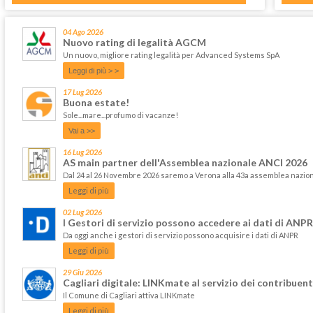
04 Ago 2026
Nuovo rating di legalità AGCM
Un nuovo, migliore rating legalità per Advanced Systems SpA
Leggi di più > >
17 Lug 2026
Buona estate!
Sole...mare...profumo di vacanze!
Vai a >>
16 Lug 2026
AS main partner dell'Assemblea nazionale ANCI 2026
Dal 24 al 26 Novembre 2026 saremo a Verona alla 43a assemblea nazi
Leggi di più
02 Lug 2026
I Gestori di servizio possono accedere ai dati di ANPR
Da oggi anche i gestori di servizio possono acquisire i dati di ANPR
Leggi di più
29 Giu 2026
Cagliari digitale: LINKmate al servizio dei contribuent
Il Comune di Cagliari attiva LINKmate
Leggi di più