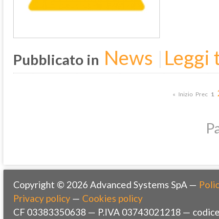
News
Leggi t
Pubblicato in
«
Inizio
Prec
1
Pa
Copyright © 2026 Advanced Systems SpA —
Polic
Privacy policy
—
Cookies policy
CF 03383350638 — P.IVA 03743021218 — codice 