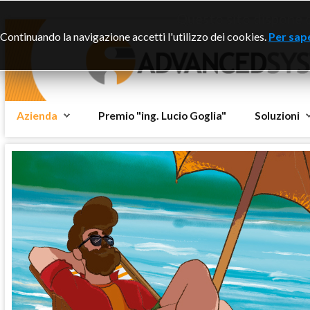
Questo sito dispone di
Continuando la navigazione accetti l'utilizzo dei cookies.
Per sape
Azienda
Premio "ing. Lucio Goglia"
Soluzioni