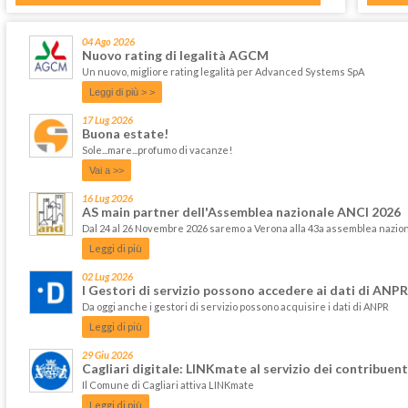
04 Ago 2026
Nuovo rating di legalità AGCM
Un nuovo, migliore rating legalità per Advanced Systems SpA
Leggi di più > >
17 Lug 2026
Buona estate!
Sole...mare...profumo di vacanze!
Vai a >>
16 Lug 2026
AS main partner dell'Assemblea nazionale ANCI 2026
Dal 24 al 26 Novembre 2026 saremo a Verona alla 43a assemblea nazi
Leggi di più
02 Lug 2026
I Gestori di servizio possono accedere ai dati di ANPR
Da oggi anche i gestori di servizio possono acquisire i dati di ANPR
Leggi di più
29 Giu 2026
Cagliari digitale: LINKmate al servizio dei contribuent
Il Comune di Cagliari attiva LINKmate
Leggi di più