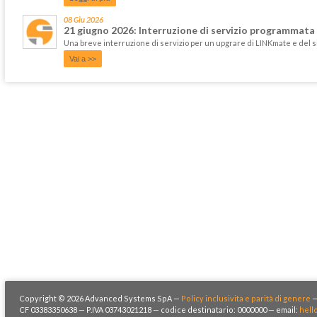
08 Giu 2026
21 giugno 2026: Interruzione di servizio programmata
Una breve interruzione di servizio per un upgrare di LINKmate e del 
Vai a >>
Copyright © 2026 Advanced Systems SpA —
Policy inclusivita e parità di genere
CF 03383350638 — P.IVA 03743021218 — codice destinatario: 0000000 — email:
hell