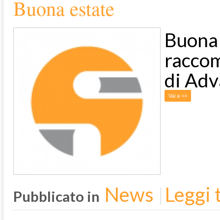
Buona estate
Buon
raccom
di Adv
Vai a >>
News
Leggi t
Pubblicato in