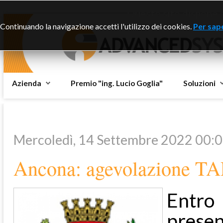
Questo sito dispone di
Continuando la navigazione accetti l'utilizzo dei cookies.
Per sape
Azienda
Premio "ing. Lucio Goglia"
Soluzioni
Mercoledì, 14 Settembre 2022 00:
Ancona: agevolazione TA
Entro
presen