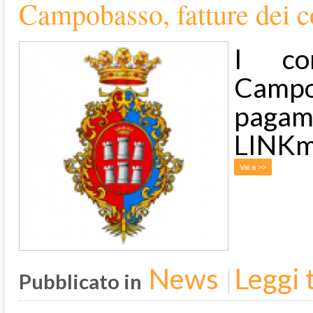
Campobasso, fatture dei c
I co
Campo
pagam
LINKm
Vai a >>
News
Leggi t
Pubblicato in