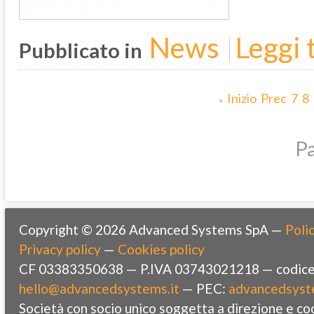
News
Leggi t
Pubblicato in
Inizio
Prec
7
8
«
Pa
Copyright © 2026 Advanced Systems SpA —
Polic
Privacy policy
—
Cookies policy
CF 03383350638 — P.IVA 03743021218 — codice 
hello@advancedsystems.it
— PEC:
advancedsyst
Società con socio unico soggetta a direzione e co