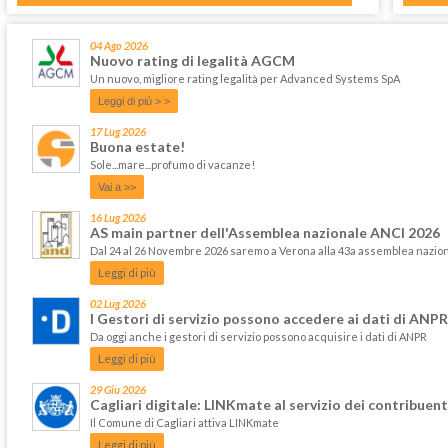
04 Ago 2026
Nuovo rating di legalità AGCM
Un nuovo, migliore rating legalità per Advanced Systems SpA
Leggi di più > >
17 Lug 2026
Buona estate!
Sole...mare...profumo di vacanze!
Vai a >>
16 Lug 2026
AS main partner dell'Assemblea nazionale ANCI 2026
Dal 24 al 26 Novembre 2026 saremo a Verona alla 43a assemblea nazi
Leggi di più
02 Lug 2026
I Gestori di servizio possono accedere ai dati di ANPR
Da oggi anche i gestori di servizio possono acquisire i dati di ANPR
Leggi di più
29 Giu 2026
Cagliari digitale: LINKmate al servizio dei contribuent
Il Comune di Cagliari attiva LINKmate
Leggi di più