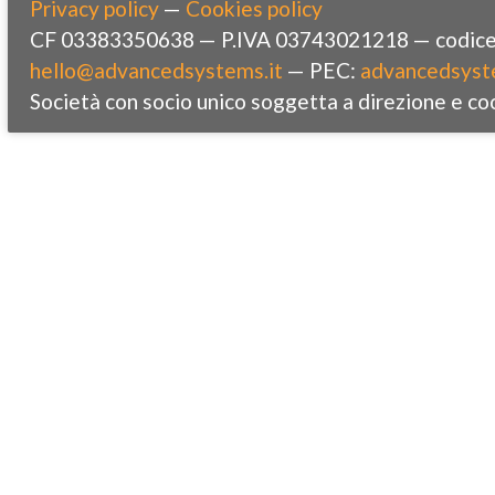
Privacy policy
—
Cookies policy
CF 03383350638 — P.IVA 03743021218 — codice 
hello@advancedsystems.it
— PEC:
advancedsyst
Società con socio unico soggetta a direzione e co