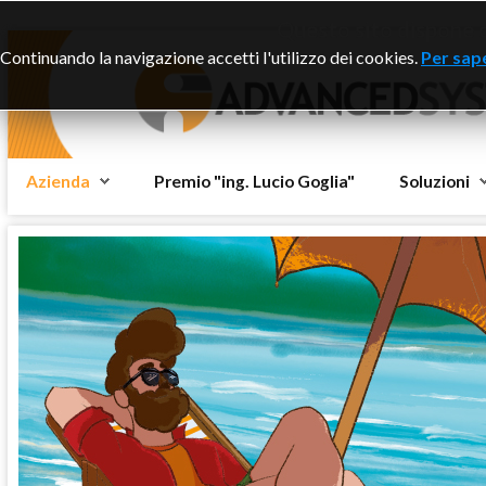
Questo sito dispone di
Continuando la navigazione accetti l'utilizzo dei cookies.
Per sape
Azienda
Premio "ing. Lucio Goglia"
Soluzioni