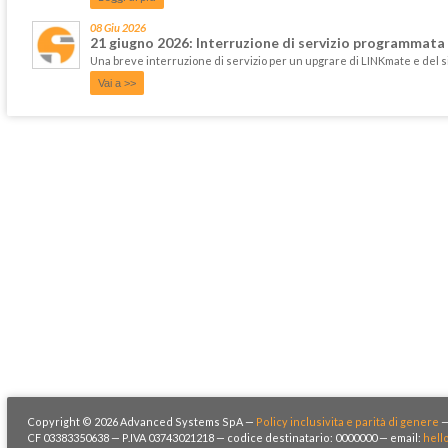
08 Giu 2026
21 giugno 2026: Interruzione di servizio programmata
Una breve interruzione di servizio per un upgrare di LINKmate e del 
Vai a >>
Copyright © 2026 Advanced Systems SpA —
Policy inclusivita e parità di genere
CF 03383350638 — P.IVA 03743021218 — codice destinatario: 0000000 — email:
hell