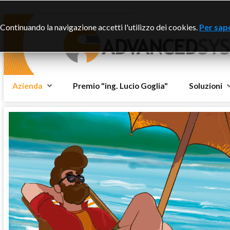
Questo sito dispone di
Continuando la navigazione accetti l'utilizzo dei cookies.
Per sape
Azienda
Premio "ing. Lucio Goglia"
Soluzioni