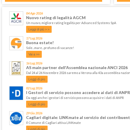
04 Ago 2026
Nuovo rating di legalità AGCM
Un nuovo, migliore rating legalità per Advanced Systems SpA
Leggi di più > >
17 Lug 2026
Buona estate!
Sole...mare...profumo di vacanze!
Vai a >>
16 Lug 2026
AS main partner dell'Assemblea nazionale ANCI 2026
Dal 24 al 26 Novembre 2026 saremo a Verona alla 43a assemblea nazi
Leggi di più
02 Lug 2026
I Gestori di servizio possono accedere ai dati di ANPR
Da oggi anche i gestori di servizio possono acquisire i dati di ANPR
Leggi di più
29 Giu 2026
Cagliari digitale: LINKmate al servizio dei contribuent
Il Comune di Cagliari attiva LINKmate
Leggi di più