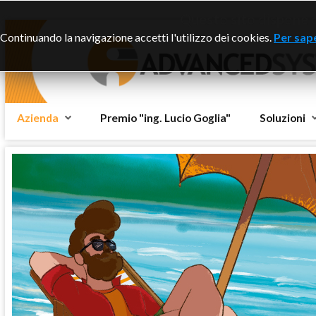
Questo sito dispone di
Continuando la navigazione accetti l'utilizzo dei cookies.
Per sape
Azienda
Premio "ing. Lucio Goglia"
Soluzioni