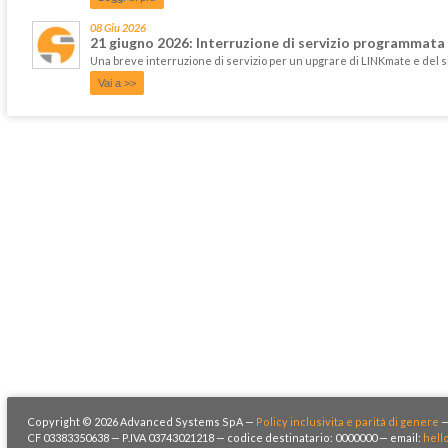
08 Giu 2026
21 giugno 2026: Interruzione di servizio programmata
Una breve interruzione di servizio per un upgrare di LINKmate e del 
Vai a >>
Copyright © 2026 Advanced Systems SpA —
Policy inclusivita e parità di genere
CF 03383350638 — P.IVA 03743021218 — codice destinatario: 0000000 — email:
hell