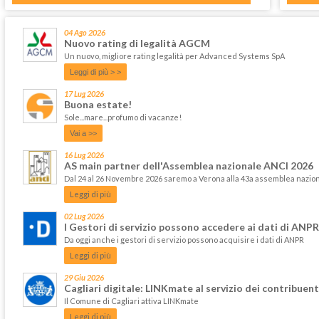
04 Ago 2026
Nuovo rating di legalità AGCM
Un nuovo, migliore rating legalità per Advanced Systems SpA
Leggi di più > >
17 Lug 2026
Buona estate!
Sole...mare...profumo di vacanze!
Vai a >>
16 Lug 2026
AS main partner dell'Assemblea nazionale ANCI 2026
Dal 24 al 26 Novembre 2026 saremo a Verona alla 43a assemblea nazi
Leggi di più
02 Lug 2026
I Gestori di servizio possono accedere ai dati di ANPR
Da oggi anche i gestori di servizio possono acquisire i dati di ANPR
Leggi di più
29 Giu 2026
Cagliari digitale: LINKmate al servizio dei contribuent
Il Comune di Cagliari attiva LINKmate
Leggi di più