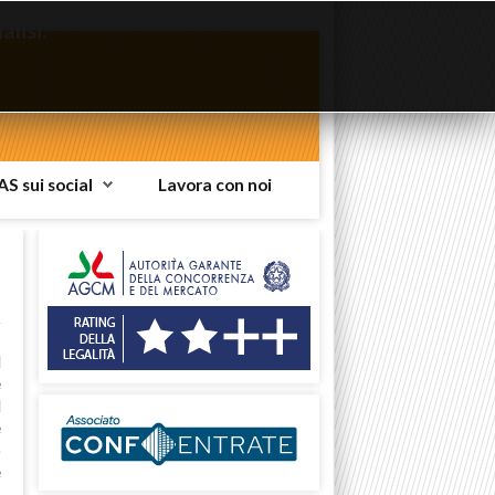
lisi.
AS sui social
Lavora con noi
l
e
d
e
o
e