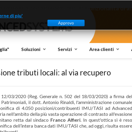
to sito dispone di cookies per le funzionalità di ana
rne di piu'
Approvo
glia"
Soluzioni
Servizi
Area clienti
one tributi locali: al via recupero
l 12/03/2020 (Reg. Generale n. 502 del 18/03/2020) a firma de
Patrimoniali, il dott. Antonio Rinaldi, l'amministrazione comunal
bonifica di 4.050 posizioni/contribuenti IMU/TASI ad Advance
aria nell'ambito della più vasta operazione di contrasto all'evasion
rnitano retta dal sindaco
Franco Alfieri
. In quest'ottica si è res
bonifica dell’intera banca dati IMU/TASI che, ad oggi, risulta esser
tribuenti.