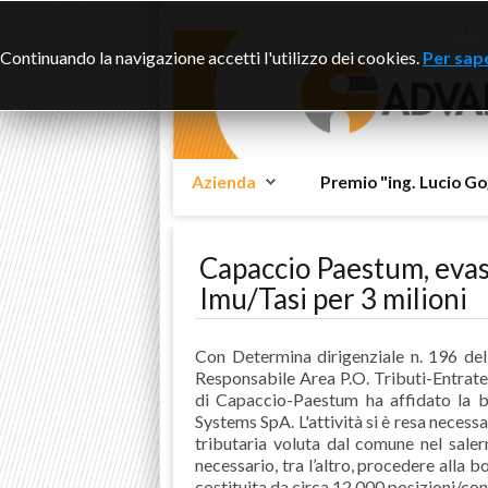
Ques
Continuando la navigazione accetti l'utilizzo dei cookies.
Per sape
Azienda
Premio "ing. Lucio Go
Capaccio Paestum, evasi
Imu/Tasi per 3 milioni
Con Determina dirigenziale n. 196 de
Responsabile Area P.O. Tributi-Entrate 
di Capaccio-Paestum ha affidato la 
Systems SpA. L'attività si è resa necess
tributaria voluta dal comune nel sale
necessario, tra l’altro, procedere alla 
costituita da circa 12.000 posizioni/con