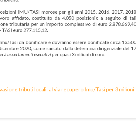
 posizioni IMU/TASI morose per gli anni 2015, 2016, 2017, 201
voro affidato, costituito da 4.050 posizioni); a seguito di tal
sione tributaria per un importo complessivo di euro 2.878.669,4
- TASI euro 277.115,12.
Imu/Tasi da bonificare e dovranno essere bonificate circa 13.50
31 dicembre 2020, come sancito dalla determina dirigenziale del 1
terà
accertamenti esecutivi
per quasi 3 milioni di euro.
sione tributi locali: al via recupero Imu/Tasi per 3 milioni