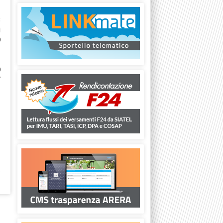
8
i
0
0
7