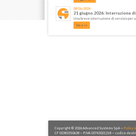
08 Giu 2026
21 giugno 2026: Interruzione d
Una breve interruzione di servizio per 
Vai a >>
Copyright © 2026 Advanced Systems SpA —
Policy i
CF 03383350638 — P.IVA 03743021218 — codice destin