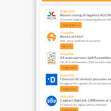
04 Ago 2026
Nuovo rating di legalità AGCM
Un nuovo, migliore rating legalità per 
Leggi di più > >
17 Lug 2026
Buona estate!
Sole...mare...profumo di vacanze!
Vai a >>
16 Lug 2026
AS main partner dell'Assemble
Dal 24 al 26 Novembre 2026 saremo a Ve
Leggi di più
02 Lug 2026
I Gestori di servizio possono a
Da oggi anche i gestori di servizio posso
Leggi di più
29 Giu 2026
Cagliari digitale: LINKmate al 
Il Comune di Cagliari attiva LINKmate
Leggi di più