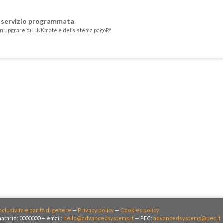
i servizio programmata
un upgrare di LINKmate e del sistema pagoPA
nclusivita e parità di genere
—
Privacy policy
—
Cookies policy
atario: 0000000 — email:
hello@advancedsystems.it
— PEC:
advancedsystems@pec.it