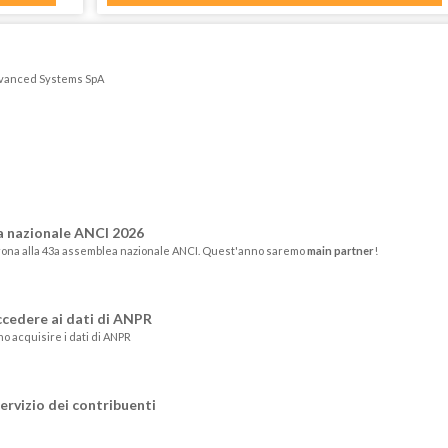
Advanced Systems SpA
a nazionale ANCI 2026
rona alla 43a assemblea nazionale ANCI. Quest'anno saremo
main partner
!
ccedere ai dati di ANPR
no acquisire i dati di ANPR
servizio dei contribuenti