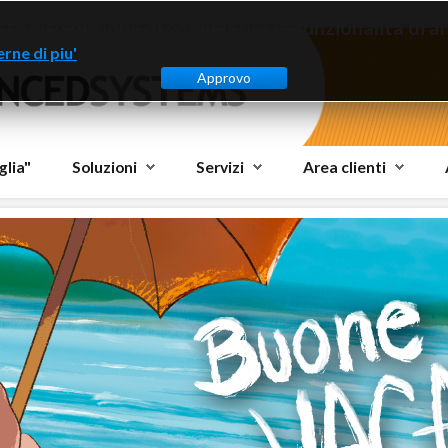
to sito dispone di cookies per le funzionalità di ana
rne di piu'
Approvo
glia"
Soluzioni
Servizi
Area clienti