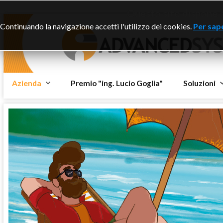
Questo sito dispone di
Continuando la navigazione accetti l'utilizzo dei cookies.
Per sape
Azienda
Premio "ing. Lucio Goglia"
Soluzioni