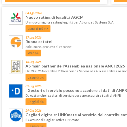
04 Ago 2026
Nuovo rating di legalità AGCM
Un nuovo, migliore rating legalità per Advanced Systems SpA
Leggi di più > >
17 Lug 2026
Buona estate!
Sole...mare...profumo di vacanze!
Vai a >>
16 Lug 2026
AS main partner dell'Assemblea nazionale ANCI 2026
Dal 24 al 26 Novembre 2026 saremo a Verona alla 43a assemblea nazi
Leggi di più
02 Lug 2026
I Gestori di servizio possono accedere ai dati di ANPR
Da oggi anche i gestori di servizio possono acquisire i dati di ANPR
Leggi di più
29 Giu 2026
Cagliari digitale: LINKmate al servizio dei contribuent
Il Comune di Cagliari attiva LINKmate
Leggi di più