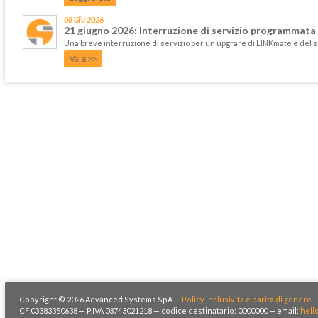
08 Giu 2026
21 giugno 2026: Interruzione di servizio programmata
Una breve interruzione di servizio per un upgrare di LINKmate e del 
Vai a >>
Copyright © 2026 Advanced Systems SpA —
Policy inclusivita e parità di genere
CF 03383350638 — P.IVA 03743021218 — codice destinatario: 0000000 — email:
hell