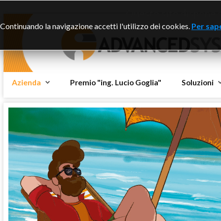
Questo sito dispone di
Continuando la navigazione accetti l'utilizzo dei cookies.
Per sape
Azienda
Premio "ing. Lucio Goglia"
Soluzioni