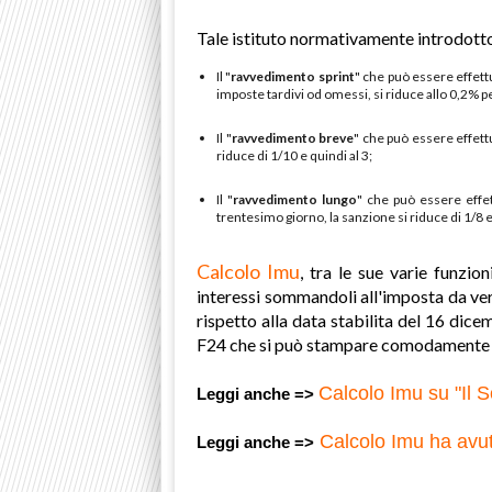
Tale istituto
normativamente introdotto 
Il "
ravvedimento sprint
" che può essere effett
imposte tardivi od omessi, si riduce allo 0,2% pe
Il "
ravvedimento breve
" che può essere effett
riduce di 1/10 e quindi al 3;
Il "
ravvedimento lungo
" che può essere effet
trentesimo giorno, la sanzione si riduce di 1/8 e
Calcolo Imu
, tra le sue varie funzion
interessi sommandoli all'imposta da ver
rispetto alla data stabilita del 16 dic
F24 che si può stampare comodamente co
Calcolo Imu su "Il 
Leggi anche =>
Calcolo Imu ha avuto
Leggi anche
=>