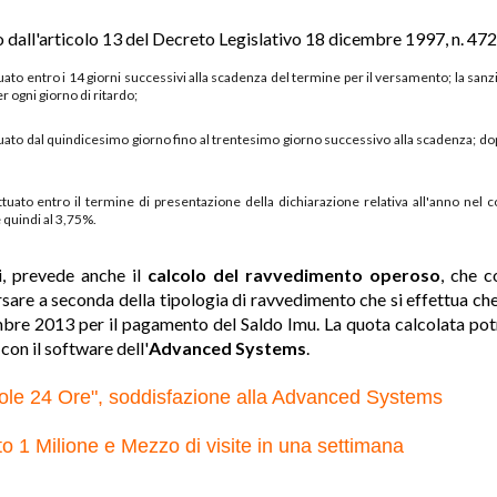
dall'articolo 13 del Decreto Legislativo 18 dicembre 1997, n. 472
uato entro i 14 giorni successivi alla scadenza del termine per il versamento; la sanz
r ogni giorno di ritardo;
uato dal quindicesimo giorno fino al trentesimo giorno successivo alla scadenza; dopo
tuato entro il termine di presentazione della dichiarazione relativa all'anno nel 
 quindi al 3,75%.
i, prevede anche il
calcolo del ravvedimento operoso
, che 
sare a seconda della tipologia di ravvedimento che si effettua che
embre 2013 per il pagamento del Saldo Imu. La quota calcolata pot
n il software dell'
Advanced Systems
.
Sole 24 Ore", soddisfazione alla Advanced Systems
 1 Milione e Mezzo di visite in una settimana