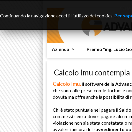
Ques
Continuando la navigazione accetti l'utilizzo dei cookies.
Per sape
Azienda
Premio "ing. Lucio Go
Calcolo Imu contempla 
Calcolo Imu
,
il software della
Advanc
che sono alle prese con le tortuose no
dovuta ma offre anche la possibilità di r
Chi è stato puntuale nel pagare il
Saldo
commessi senza dover pagare alcun int
violazione non sia stata constatata o n
avvalersi ancora del
ravvedimento op