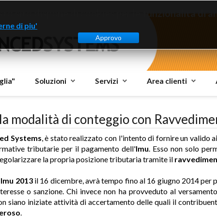
to sito dispone di cookies per le funzionalità di ana
rne di piu'
Approvo
glia"
Soluzioni
Servizi
Area clienti
la modalità di conteggio con Ravvedim
ed Systems
, è stato realizzato con l'intento di fornire un valido 
rmative tributarie per il pagamento dell'
Imu
. Esso non solo perm
egolarizzare la propria posizione tributaria tramite il
ravvedimen
 Imu 2013
il 16 dicembre, avrà tempo fino al 16 giugno 2014 per po
eresse o sanzione. Chi invece non ha provveduto al versamento d
on siano iniziate attività di accertamento delle quali il contribu
eroso
.